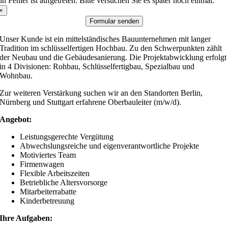
in Fehler ist aufgetreten. Bitte versuchen Sie es später noch einmal.
×
Formular senden
Unser Kunde ist ein mittelständisches Bauunternehmen mit langer
Tradition im schlüsselfertigen Hochbau. Zu den Schwerpunkten zählt
der Neubau und die Gebäudesanierung. Die Projektabwicklung erfolgt
in 4 Divisionen: Rohbau, Schlüsselfertigbau, Spezialbau und
Wohnbau.
Zur weiteren Verstärkung suchen wir an den Standorten Berlin,
Nürnberg und Stuttgart erfahrene Oberbauleiter (m/w/d).
Angebot:
Leistungsgerechte Vergütung
Abwechslungsreiche und eigenverantwortliche Projekte
Motiviertes Team
Firmenwagen
Flexible Arbeitszeiten
Betriebliche Altersvorsorge
Mitarbeiterrabatte
Kinderbetreuung
Ihre Aufgaben: